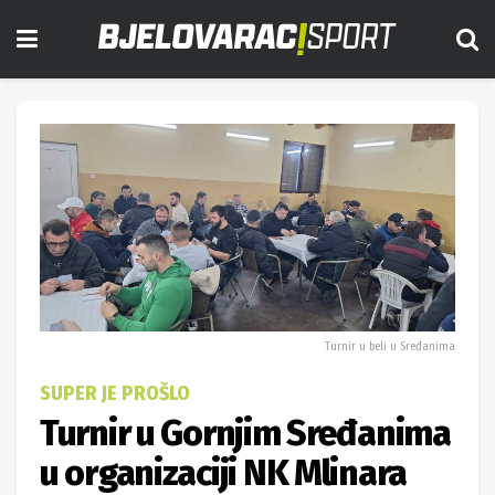
Turnir u beli u Sređanima
SUPER JE PROŠLO
Turnir u Gornjim Sređanima
u organizaciji NK Mlinara