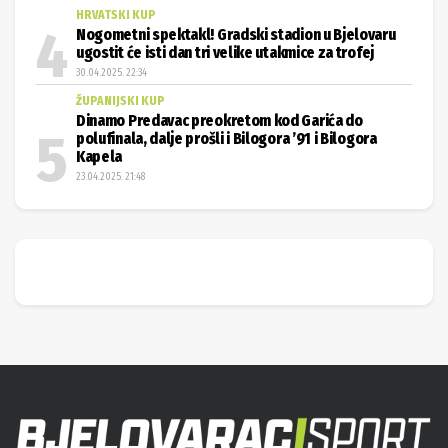
HRVATSKI KUP
Nogometni spektakl! Gradski stadion u Bjelovaru
ugostit će isti dan tri velike utakmice za trofej
30.04.2025. 22:34
ŽUPANIJSKI KUP
Dinamo Predavac preokretom kod Garića do
polufinala, dalje prošli i Bilogora ’91 i Bilogora
Kapela
23.04.2025. 21:48