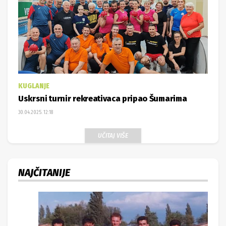
KUGLANJE
Uskrsni turnir rekreativaca pripao Šumarima
30.04.2025. 12:18
UČITAJ VIŠE
NAJČITANIJE