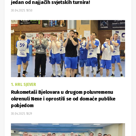
jedan od najjačih svjetskih turnira!
30.04.2025. 18:50
1. HRL SJEVER
Rukometaši Bjelovara u drugom poluvremenu
okrenuli Nexe i oprostili se od domaće publike
pobjedom
30.04.2025. 18:29