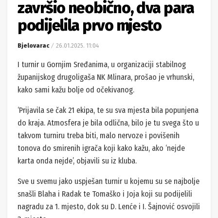
završio neobično, dva para
podijelila prvo mjesto
Bjelovarac
26.01.2025. 11:04
I turnir u Gornjim Sređanima, u organizaciji stabilnog
županijskog drugoligaša NK Mlinara, prošao je vrhunski,
kako sami kažu bolje od očekivanog.
‘Prijavila se čak 21 ekipa, te su sva mjesta bila popunjena
do kraja. Atmosfera je bila odlična, bilo je tu svega što u
takvom turniru treba biti, malo nervoze i povišenih
tonova do smirenih igrača koji kako kažu, ako ‘nejde
karta onda nejde’, objavili su iz kluba.
Sve u svemu jako uspješan turnir u kojemu su se najbolje
snašli Blaha i Radak te Tomaško i Joja koji su podijelili
nagradu za 1. mjesto, dok su D. Lenće i I. Šajnović osvojili