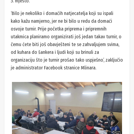
3. mjesto.
‘Bilo je nekoliko i domaćih natjecatelja koji su ispali
kako kažu namjerno, jer ne bi bilo u redu da domaći
osvoje turnir. Prije početka priprema i pripremnih
utakmica planiramo organizirati još jedan takav turnir, o
čemu ćete biti još obavješteni te se zahvaljujem svima,
od kuhara do šankera i ljudi koji su brinuli za
organizaciju što je turnir prošao tako uspješno’, zaključio
je administrator Facebook stranice Mlinara.
Previ
Next