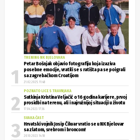
TRENING NK BJELOVARA
Petar Bošnjak objavio fotografiju koja izaziva
posebne emocije, vratili se s ratišta pa se poigrali
sa zagrebačkom Croatijom
21.02.2025. 11:48
POZNATO LICE S TRAVNJAKA
Sutkinja Kristina Veljačić o 16 godina karijere, prvoj
prosidbi na terenu, ali i najružnijoj situaciji u životu
17.04.2023. 17:36
SVAKA ČAST
Hrvatski vojnik Josip Čikvar vratio se u NK Bjelovar
sa zlatom, srebrom i broncom!
20.10.2023. 14:18