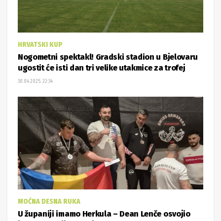
HRVATSKI KUP
Nogometni spektakl! Gradski stadion u Bjelovaru
ugostit će isti dan tri velike utakmice za trofej
30.04.2025. 22:34
MOĆNA DESNA RUKA
U županiji imamo Herkula – Dean Lenče osvojio