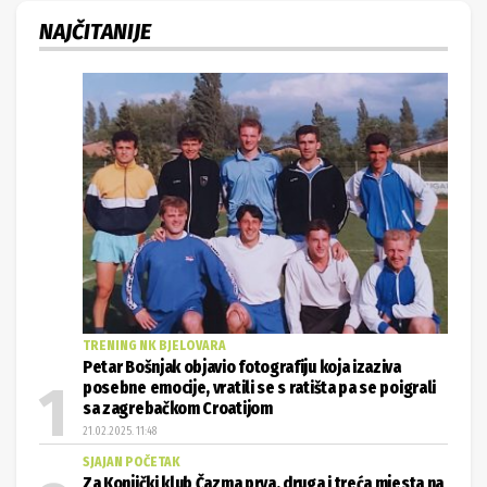
NAJČITANIJE
TRENING NK BJELOVARA
Petar Bošnjak objavio fotografiju koja izaziva
posebne emocije, vratili se s ratišta pa se poigrali
sa zagrebačkom Croatijom
21.02.2025. 11:48
SJAJAN POČETAK
Za Konjički klub Čazma prva, druga i treća mjesta na