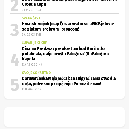
Croatia Cupu
03.04.2025. 15:31
SVAKA ČAST
Hrvatski vojnik Josip Čikvar vratio se u NK Bjelovar
sa zlatom, srebrom i broncom!
20.10.2023. 14:18
ŽUPANIJSKI KUP
Dinamo Predavac preokretom kod Garića do
polufinala, dalje prošli i Bilogora ’91 i Bilogora
Kapela
23.04.2025. 21:48
OVO JE ŠOKANTNO
Daruvarčanka Maja Joščak sa suigračicama otvorila
dušu, potresno priopćenje: Pomozite nam!
12.11.2024. 22:22