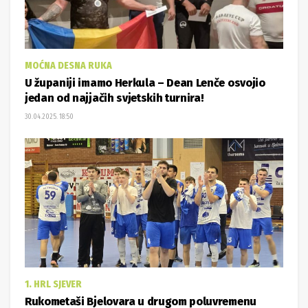
MOĆNA DESNA RUKA
U županiji imamo Herkula – Dean Lenče osvojio
jedan od najjačih svjetskih turnira!
30.04.2025. 18:50
1. HRL SJEVER
Rukometaši Bjelovara u drugom poluvremenu