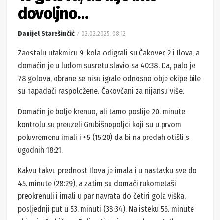
dovoljno…
Danijel Starešinčić
02.02.2025. 08:12
Zaostalu utakmicu 9. kola odigrali su Čakovec 2 i Ilova, a
domaćin je u ludom susretu slavio sa 40:38. Da, palo je
78 golova, obrane se nisu igrale odnosno obje ekipe bile
su napadači raspoložene. Čakovčani za nijansu više.
Domaćin je bolje krenuo, ali tamo poslije 20. minute
kontrolu su preuzeli Grubišnopoljci koji su u prvom
poluvremenu imali i +5 (15:20) da bi na predah otišli s
ugodnih 18:21.
Kakvu takvu prednost Ilova je imala i u nastavku sve do
45. minute (28:29), a zatim su domaći rukometaši
preokrenuli i imali u par navrata do četiri gola viška,
posljednji put u 53. minuti (38:34). Na isteku 56. minute