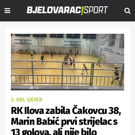
3. HRL SJEVER
RK Ilova zabila Čakovcu 38,
Marin Babić prvi strijelac s
13 golova, ali nije bilo