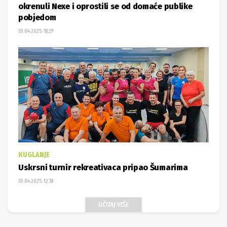
okrenuli Nexe i oprostili se od domaće publike
pobjedom
30.04.2025. 18:29
KUGLANJE
Uskrsni turnir rekreativaca pripao Šumarima
30.04.2025. 12:18
UČITAJ VIŠE