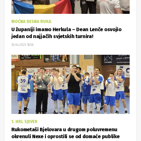
MOĆNA DESNA RUKA
U županiji imamo Herkula – Dean Lenče osvojio
jedan od najjačih svjetskih turnira!
30.04.2025. 18:50
1. HRL SJEVER
Rukometaši Bjelovara u drugom poluvremenu
okrenuli Nexe i oprostili se od domaće publike