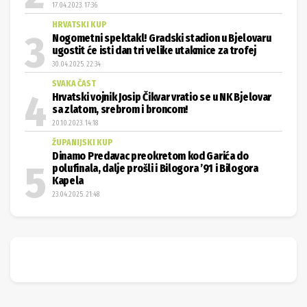
17.04.2023. 17:36
HRVATSKI KUP
Nogometni spektakl! Gradski stadion u Bjelovaru
ugostit će isti dan tri velike utakmice za trofej
30.04.2025. 22:34
SVAKA ČAST
Hrvatski vojnik Josip Čikvar vratio se u NK Bjelovar
sa zlatom, srebrom i broncom!
20.10.2023. 14:18
ŽUPANIJSKI KUP
Dinamo Predavac preokretom kod Garića do
polufinala, dalje prošli i Bilogora ’91 i Bilogora
Kapela
23.04.2025. 21:48