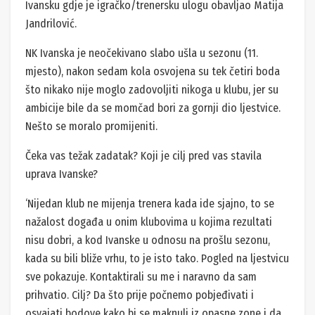
Ivansku gdje je igračko/trenersku ulogu obavljao Matija
Jandrilović.
NK Ivanska je neočekivano slabo ušla u sezonu (11.
mjesto), nakon sedam kola osvojena su tek četiri boda
što nikako nije moglo zadovoljiti nikoga u klubu, jer su
ambicije bile da se momčad bori za gornji dio ljestvice.
Nešto se moralo promijeniti.
Čeka vas težak zadatak? Koji je cilj pred vas stavila
uprava Ivanske?
‘Nijedan klub ne mijenja trenera kada ide sjajno, to se
nažalost događa u onim klubovima u kojima rezultati
nisu dobri, a kod Ivanske u odnosu na prošlu sezonu,
kada su bili bliže vrhu, to je isto tako. Pogled na ljestvicu
sve pokazuje. Kontaktirali su me i naravno da sam
prihvatio. Cilj? Da što prije počnemo pobjeđivati i
osvajati bodove kako bi se maknuli iz opasne zone i da