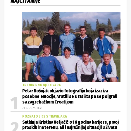
NAJČITANIJE
TRENING NK BJELOVARA
Petar Bošnjak objavio fotografiju koja izaziva
posebne emocije, vratili se s ratišta pa se poigrali
sa zagrebačkom Croatijom
21.02.2025. 11:48
POZNATO LICE S TRAVNJAKA
Sutkinja Kristina Veljačić o 16 godina karijere, prvoj
prosidbi na terenu, ali i najružnijoj situaciji u životu