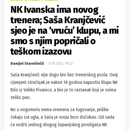
NK Ivanska ima novog
trenera; Saša Kranjčević
sjeo je na ‘vruću’ klupu, a mi
smo s njim popričali o
teškom izazovu
Danijel Starešinčić
11.10.2023. 19:32
Saša Kranjčević nije dugo bio bez trenerskog posla. Ovaj
cijenjeni stručnjak je nakon 16 godina napustio klupu NK
Bilo iz Velike Pisanice, a bio je to rastanak koji je svima
teško pao.
No u nogometu nema vremena za tugovanje, prilike
čekaju iza ugla, a Saša je svoju brzo dočekao. Od sada
će voditi jednog drugog županijskog prvoligaša NK