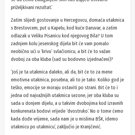
priželjkivani rezultat.’
Zatim slijedi gostovanje u Hercegovcu, domaća utakmica
s Brestovcem, put u Kapelu, kod kuće Daruvar, a zatim
odlazak u Veliku Pisanicu kod njegovog Bila? U tom
zadnjem kolu jesenskog dijela bit će vam pomalo
neobično ući u ‘krivu’ svlačionicu, a bit će to važan
dvoboj za oba kluba (sad su bodovno izjednačeni)?
‘Još je ta utakmica daleko, ali da, bit će to za mene
emotivna utakmica, posebna, ali to je tako. Koliko god je
teško, emocije se moraju ostaviti po strani. Bit će to i
jedna od najvažnijih utakmica sezone, jer oba kluba su
sada u donjem dijelu, a u takvim dvobojima kod izravnih
konkurenata bodovi vrijede ‘dvostruko’. No o tome ćemo
kada dođe vrijeme, sada nam je u mislima BŠK, idemo
utakmicu po utakmicu’, zaključio je Kranjčević.