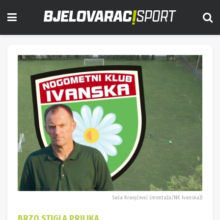
Saša Kranjčević (montaža/NK Ivanska))
BRZO STIGLA PRILIKA