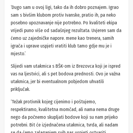
‘Dugo sam u ovoj ligi, tako da ih dobro poznajem. Igrao
sam s bivšim klubom protiv Ivanske, pratio ih, pa neko
posebno upoznavanje nije potrebno. Po kvaliteti ekipa
vrijedi puno više od sadašnjeg rezultata. Uvjeren sam da
ćemo uz zajedničke napore. mene kao trenera, samih
igrača i uprave uspjeti vratiti klub tamo gdje mu je i
mjesto.’
Slijedi vam utakmica s BŠK-om iz Brezovca koji je ispred
vas na ljestvici, ali s pet bodova prednosti. Ovo je važna
utakmica, jer bi eventualnom pobjedom uhvatili
priključak.
‘Težak protivnik kojeg cijenimo i poštujemo,
respektiramo, kvalitetna momčad, ali nama nema druge
nego da počnemo skupljati bodove koji su nam prijeko
potrebni. Bit će izjednačena utakmica, tvrda, ali nadam
se da ćemo zalaganjem svih nas uspjeti ostvariti