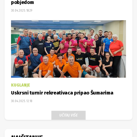
pobjedom
30.04.2025. 18:29
KUGLANJE
Uskrsni turnir rekreativaca pripao Šumarima
30.04.2025. 12:18
UČITAJ VIŠE