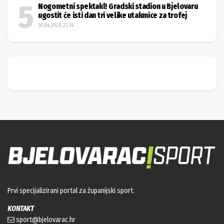
Nogometni spektakl! Gradski stadion u Bjelovaru
ugostit će isti dan tri velike utakmice za trofej
30.04.2025. 22:34
Prvi specijalizirani portal za županijski sport.
KONTAKT
sport@bjelovarac.hr