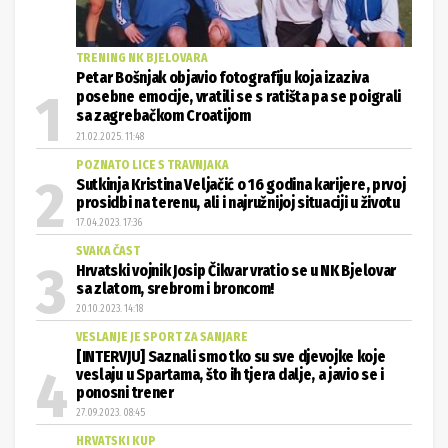
TRENING NK BJELOVARA
Petar Bošnjak objavio fotografiju koja izaziva
posebne emocije, vratili se s ratišta pa se poigrali
sa zagrebačkom Croatijom
21.02.2025. 11:48
POZNATO LICE S TRAVNJAKA
Sutkinja Kristina Veljačić o 16 godina karijere, prvoj
prosidbi na terenu, ali i najružnijoj situaciji u životu
17.04.2023. 17:36
SVAKA ČAST
Hrvatski vojnik Josip Čikvar vratio se u NK Bjelovar
sa zlatom, srebrom i broncom!
20.10.2023. 14:18
VESLANJE JE SPORT ZA SANJARE
[INTERVJU] Saznali smo tko su sve djevojke koje
veslaju u Spartama, što ih tjera dalje, a javio se i
ponosni trener
27.09.2023. 08:45
HRVATSKI KUP