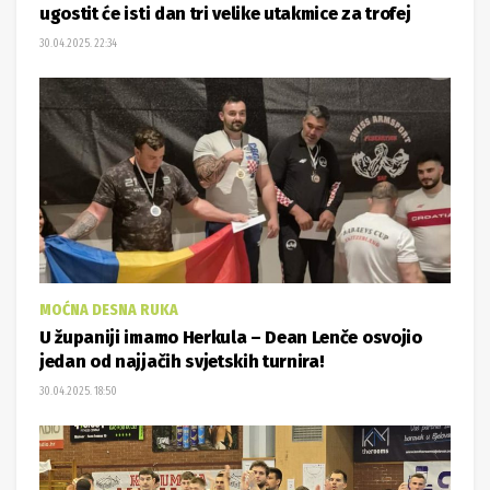
ugostit će isti dan tri velike utakmice za trofej
30.04.2025. 22:34
MOĆNA DESNA RUKA
U županiji imamo Herkula – Dean Lenče osvojio
jedan od najjačih svjetskih turnira!
30.04.2025. 18:50