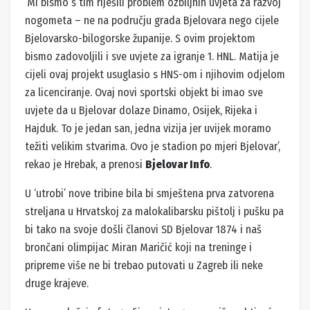
‘Mi bismo s tim riješili problem ozbiljnih uvjeta za razvoj
nogometa – ne na području grada Bjelovara nego cijele
Bjelovarsko-bilogorske županije. S ovim projektom
bismo zadovoljili i sve uvjete za igranje 1. HNL. Matija je
cijeli ovaj projekt usuglasio s HNS-om i njihovim odjelom
za licenciranje. Ovaj novi sportski objekt bi imao sve
uvjete da u Bjelovar dolaze Dinamo, Osijek, Rijeka i
Hajduk. To je jedan san, jedna vizija jer uvijek moramo
težiti velikim stvarima. Ovo je stadion po mjeri Bjelovar’,
rekao je Hrebak, a prenosi
Bjelovar Info
.
U ‘utrobi’ nove tribine bila bi smještena prva zatvorena
streljana u Hrvatskoj za malokalibarsku pištolj i pušku pa
bi tako na svoje došli članovi SD Bjelovar 1874 i naš
brončani olimpijac Miran Maričić koji na treninge i
pripreme više ne bi trebao putovati u Zagreb ili neke
druge krajeve.