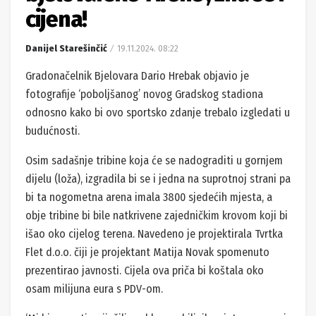
cijena!
Danijel Starešinčić
19.11.2024. 08:22
Gradonačelnik Bjelovara Dario Hrebak objavio je
fotografije ‘poboljšanog’ novog Gradskog stadiona
odnosno kako bi ovo sportsko zdanje trebalo izgledati u
budućnosti.
Osim sadašnje tribine koja će se nadograditi u gornjem
dijelu (loža), izgradila bi se i jedna na suprotnoj strani pa
bi ta nogometna arena imala 3800 sjedećih mjesta, a
obje tribine bi bile natkrivene zajedničkim krovom koji bi
išao oko cijelog terena. Navedeno je projektirala Tvrtka
Flet d.o.o. čiji je projektant Matija Novak spomenuto
prezentirao javnosti. Cijela ova priča bi koštala oko
osam milijuna eura s PDV-om.