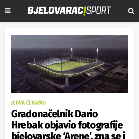
JEDVA ČEKAMO
Gradonačelnik Dario
Hrebak objavio fotografije
bjelovarske ‘Arene’, zna se i