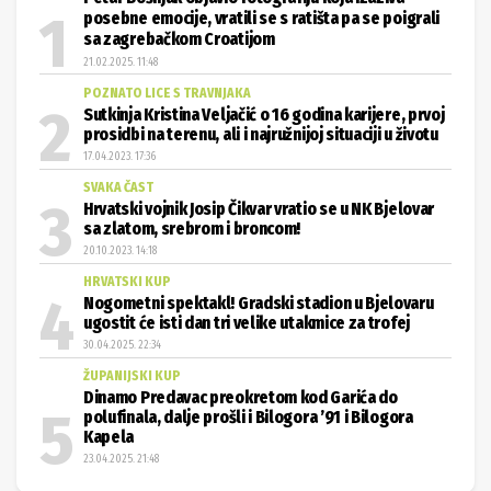
sa zagrebačkom Croatijom
21.02.2025. 11:48
POZNATO LICE S TRAVNJAKA
Sutkinja Kristina Veljačić o 16 godina karijere, prvoj
prosidbi na terenu, ali i najružnijoj situaciji u životu
17.04.2023. 17:36
SVAKA ČAST
Hrvatski vojnik Josip Čikvar vratio se u NK Bjelovar
sa zlatom, srebrom i broncom!
20.10.2023. 14:18
HRVATSKI KUP
Nogometni spektakl! Gradski stadion u Bjelovaru
ugostit će isti dan tri velike utakmice za trofej
30.04.2025. 22:34
ŽUPANIJSKI KUP
Dinamo Predavac preokretom kod Garića do
polufinala, dalje prošli i Bilogora ’91 i Bilogora
Kapela
23.04.2025. 21:48