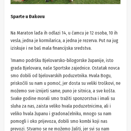
Sparte u Đakovu
Na Maraton lađa ih odlazi 14, u čamcu je 12 osoba, 10 ih
vesla, jedna je kormilarica, a jedna je rezerva. Put na jug
iziskuje i ne baš mala financijska sredstva.
‘Imamo podršku Bjelovarsko-bilogorske županije, isto
grada Bjelovara, naše Sportske zajednice. Ostatak novca
smo dobili od bjelovarskih poduzetnika. Hvala Bogu,
priskočili su nam u pomoć, jer dosta su veliki troškovi, ne
možemo sve iznijeti same, puno je sitnica, a sve košta.
Svake godine morali smo tražiti sponzorstva i imali su
sluha za nas, zaista veliko hvala poduzetnicima, ali i
veliko hvala županu i gradonačelniku, mnogo su nam
pomogli i oko prijevoza, dobili smo kombi koji nas
prevozi. Stvarno se ne možemo žaliti, jer svi su nam