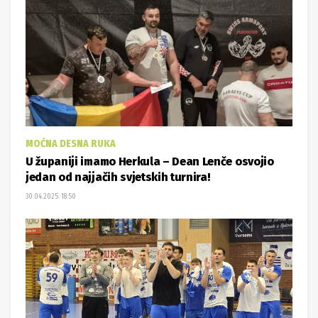
MOĆNA DESNA RUKA
U županiji imamo Herkula – Dean Lenče osvojio
jedan od najjačih svjetskih turnira!
30.04.2025. 18:50