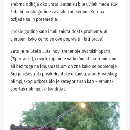
srebrna odličja oko vrata. Zatim su bile uvijek među TOP
5 da bi prošle godine završile kao sedme. Korona i
ozljede su ih poremetile.
‘Prošle godine smo imali zaista dosta problema, ali
vjerujem kako ćemo se ove popraviti i biti prave.’
Zato je tu Štefo Lutz, novi trener bjelovarskih Sparti
(‘Spartanki’), čovjek koji im je vadio ‘mast’ na treninzima,
ali bez toga ne ide. Uostalom on zna kako se pobjeđuje.
Bio je višestruki prvak Hrvatske u kanuu, a od Hrvatskog
olimpijskog odbora bio je kategoriziran kao – vrhunski
sportaš i olimpijski kandidat.