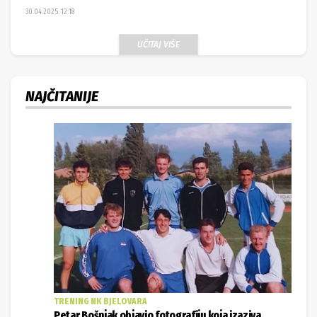
UČITAJ VIŠE
NAJČITANIJE
TRENING NK BJELOVARA
Petar Bošnjak objavio fotografiju koja izaziva
posebne emocije, vratili se s ratišta pa se poigrali