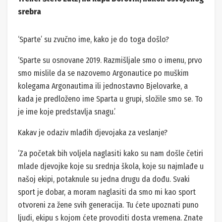
srebra
‘Sparte’ su zvučno ime, kako je do toga došlo?
‘Sparte su osnovane 2019. Razmišljale smo o imenu, prvo
smo mislile da se nazovemo Argonautice po muškim
kolegama Argonautima ili jednostavno Bjelovarke, a
kada je predloženo ime Sparta u grupi, složile smo se. To
je ime koje predstavlja snagu.’
Kakav je odaziv mlađih djevojaka za veslanje?
‘Za početak bih voljela naglasiti kako su nam došle četiri
mlade djevojke koje su srednja škola, koje su najmlađe u
našoj ekipi, potaknule su jedna drugu da dođu. Svaki
sport je dobar, a moram naglasiti da smo mi kao sport
otvoreni za žene svih generacija. Tu ćete upoznati puno
ljudi, ekipu s kojom ćete provoditi dosta vremena. Znate