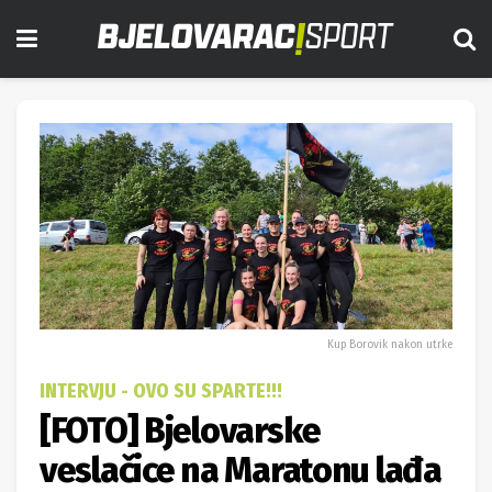
Kup Borovik nakon utrke
INTERVJU - OVO SU SPARTE!!!
[FOTO] Bjelovarske
veslačice na Maratonu lađa