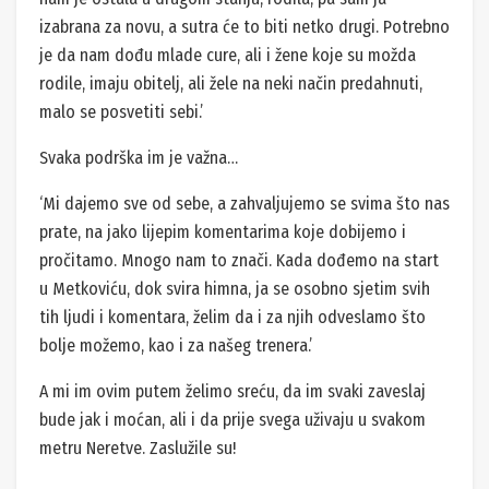
izabrana za novu, a sutra će to biti netko drugi. Potrebno
je da nam dođu mlade cure, ali i žene koje su možda
rodile, imaju obitelj, ali žele na neki način predahnuti,
malo se posvetiti sebi.’
Svaka podrška im je važna…
‘Mi dajemo sve od sebe, a zahvaljujemo se svima što nas
prate, na jako lijepim komentarima koje dobijemo i
pročitamo. Mnogo nam to znači. Kada dođemo na start
u Metkoviću, dok svira himna, ja se osobno sjetim svih
tih ljudi i komentara, želim da i za njih odveslamo što
bolje možemo, kao i za našeg trenera.’
A mi im ovim putem želimo sreću, da im svaki zaveslaj
bude jak i moćan, ali i da prije svega uživaju u svakom
metru Neretve. Zaslužile su!