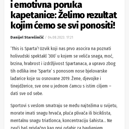
i emotivna poruka
kapetanice: Želimo rezultat
kojim ćemo se svi ponositi!
Danijel Starešinčić
04.08.2023. 17:21
‘This is Sparta’! Uzvik koji nas prvo asocira na poznati
holivudski spektakl ‘300’ u kojem se veliča snaga, moć,
brzina, hrabrost i izdržljivost Spartanaca, a upravo zbog
tih odlika ime ‘Sparte’ s ponosom nose bjelovarske
lađarice koje su osnovane 2019. Žene, djevojke i
tinejdžerice, sve one u jednom čamcu s istim ciljem –
dati sve od sebe.
Sportovi s veslom smatraju se među najtežima u svijetu,
morate imati snagu hrvača, pluća plivača ili biciklista,
mentalnu snagu triatlonca, koncentraciju šahista… Ne
zvuči baš privlačno kao prvi odabir za bavljenjem