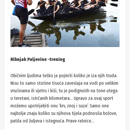
Ribnjak Paljevine -trening
Običnim ljudima teško je pojmiti koliko je iza njih truda.
Nisu to samo stotine tisuća zaveslaja na vodi po velikim
vrućinama ili vjetru i kiši, tu je podignutih na tone utega
u teretani, istrčanih kilometara… Upravo za ovaj sport
možemo upotrijebiti onu ‘krv, znoj i suze’. Samo one
najbolje znaju koliko su njihova tijela podnosila bolove,
patila od žuljeva i istegnuća. Prave ratnice…