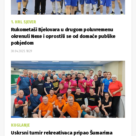
1. HRL SJEVER
Rukometaši Bjelovara u drugom poluvremenu
okrenuli Nexe i oprostili se od domaće publike
pobjedom
30.04.2025. 18:29
KUGLANJE
Uskrsni turnir rekreativaca pripao Šumarima
30.04.2025. 12:18