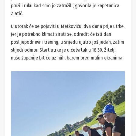
pružili ruku kad smo je zatražili’, govorila je kapetanica
Zlatić.
U utorak će se pojaviti u Metkoviću, dva dana prije utrke,
jer je potrebno klimatizirati se, odradit će isti dan
poslijepodnevni trening, u srijedu ujutro još jedan, zatim
slijedi odmor. Start utrke je u četvrtak u 18.30. Žitelji
naše županije bit će uz njih, barem pred malim ekranima.