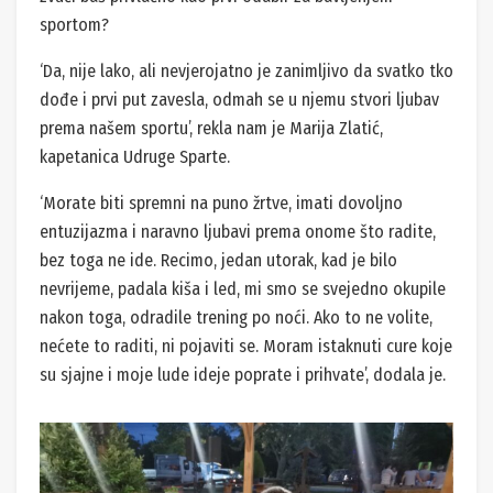
sportom?
‘Da, nije lako, ali nevjerojatno je zanimljivo da svatko tko
dođe i prvi put zavesla, odmah se u njemu stvori ljubav
prema našem sportu’, rekla nam je Marija Zlatić,
kapetanica Udruge Sparte.
‘Morate biti spremni na puno žrtve, imati dovoljno
entuzijazma i naravno ljubavi prema onome što radite,
bez toga ne ide. Recimo, jedan utorak, kad je bilo
nevrijeme, padala kiša i led, mi smo se svejedno okupile
nakon toga, odradile trening po noći. Ako to ne volite,
nećete to raditi, ni pojaviti se. Moram istaknuti cure koje
su sjajne i moje lude ideje poprate i prihvate’, dodala je.