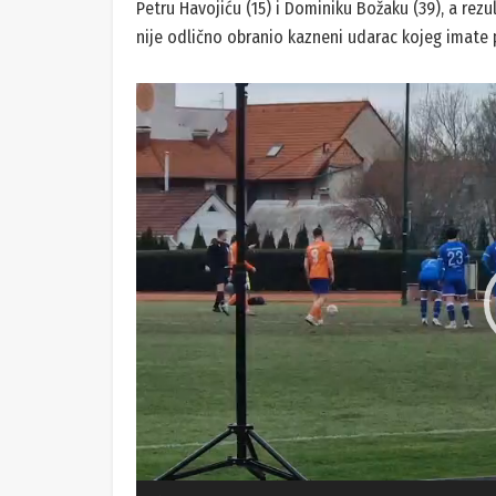
Petru Havojiću (15) i Dominiku Božaku (39), a rezu
nije odlično obranio kazneni udarac kojeg imate pri
Reproduktor
videozapisa