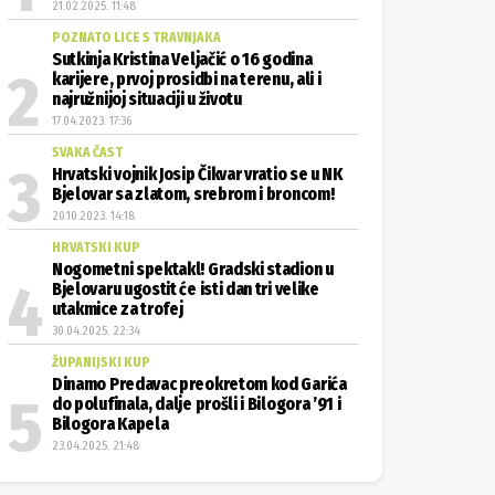
21.02.2025. 11:48
POZNATO LICE S TRAVNJAKA
Sutkinja Kristina Veljačić o 16 godina
karijere, prvoj prosidbi na terenu, ali i
najružnijoj situaciji u životu
17.04.2023. 17:36
SVAKA ČAST
Hrvatski vojnik Josip Čikvar vratio se u NK
Bjelovar sa zlatom, srebrom i broncom!
20.10.2023. 14:18
HRVATSKI KUP
Nogometni spektakl! Gradski stadion u
Bjelovaru ugostit će isti dan tri velike
utakmice za trofej
30.04.2025. 22:34
ŽUPANIJSKI KUP
Dinamo Predavac preokretom kod Garića
do polufinala, dalje prošli i Bilogora ’91 i
Bilogora Kapela
23.04.2025. 21:48