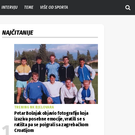
INTERVJU
TEME
VIŠE OD SPORTA
NAJČITANIJE
TRENING NK BJELOVARA
Petar Bošnjak objavio fotografiju koja
izaziva posebne emocije, vratili se s
ratišta pa se poigrali sa zagrebačkom
Croatijom