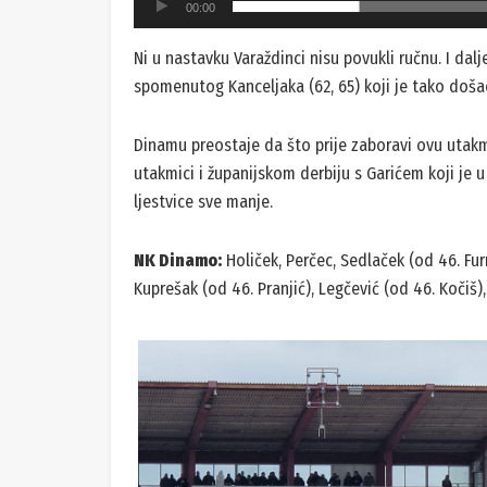
00:00
Ni u nastavku Varaždinci nisu povukli ručnu. I dalje 
spomenutog Kanceljaka (62, 65) koji je tako došao
Dinamu preostaje da što prije zaboravi ovu utakmi
utakmici i županijskom derbiju s Garićem koji je u 
ljestvice sve manje.
NK Dinamo:
Holiček, Perčec, Sedlaček (od 46. Fur
Kuprešak (od 46. Pranjić), Legčević (od 46. Kočiš)