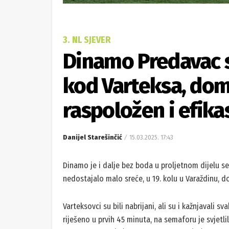
3. NL SJEVER
Dinamo Predavac s
kod Varteksa, doma
raspoložen i efika
Danijel Starešinčić
15.03.2025. 17:43
Dinamo je i dalje bez boda u proljetnom dijelu sez
nedostajalo malo sreće, u 19. kolu u Varaždinu, d
Varteksovci su bili nabrijani, ali su i kažnjavali s
riješeno u prvih 45 minuta, na semaforu je svjetlilo