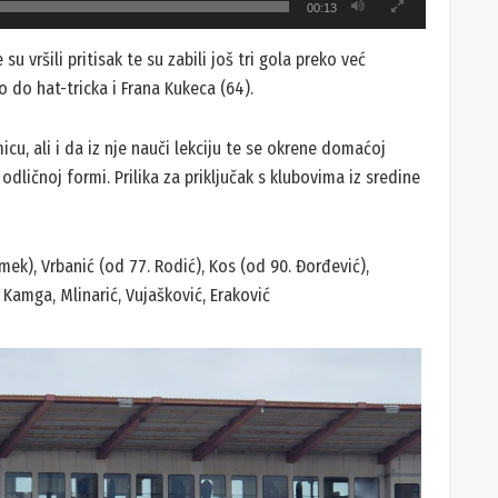
00:13
su vršili pritisak te su zabili još tri gola preko već
 do hat-tricka i Frana Kukeca (64).
cu, ali i da iz nje nauči lekciju te se okrene domaćoj
odličnoj formi. Prilika za priključak s klubovima iz sredine
mek), Vrbanić (od 77. Rodić), Kos (od 90. Đorđević),
, Kamga, Mlinarić, Vujašković, Eraković