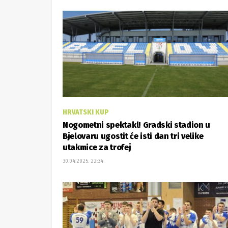
HRVATSKI KUP
Nogometni spektakl! Gradski stadion u
Bjelovaru ugostit će isti dan tri velike
utakmice za trofej
30.04.2025. 22:34