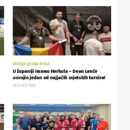
MOĆNA DESNA RUKA
U županiji imamo Herkula – Dean Lenče
osvojio jedan od najjačih svjetskih turnira!
30.04.2025. 18:50