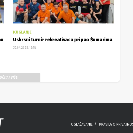
KUGLANJE
nu
Uskrsni turnir rekreativaca pripao Šumarima
30.04.2025. 12:18
UČITAJ VIŠE
OGLAŠAVANJE
PRAVILA O PRIVATNO