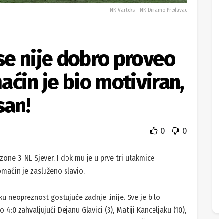
NK Varteks - NK Dinamo Predavac
e nije dobro proveo
ćin je bio motiviran,
san!
0
0
one 3. NL Sjever. I dok mu je u prve tri utakmice
omaćin je zasluženo slavio.
vaku neopreznost gostujuće zadnje linije. Sve je bilo
 4:0 zahvaljujući Dejanu Glavici (3), Matiji Kanceljaku (10),