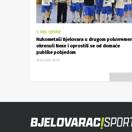
1. HRL SJEVER
Rukometaši Bjelovara u drugom poluvreme
okrenuli Nexe i oprostili se od domaće
publike pobjedom
30.04.2025. 18:29