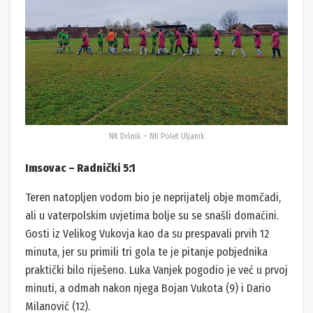
NK Dišnik – NK Polet Uljanik
Imsovac – Radnički 5:1
Teren natopljen vodom bio je neprijatelj obje momčadi,
ali u vaterpolskim uvjetima bolje su se snašli domaćini.
Gosti iz Velikog Vukovja kao da su prespavali prvih 12
minuta, jer su primili tri gola te je pitanje pobjednika
praktički bilo riješeno. Luka Vanjek pogodio je već u prvoj
minuti, a odmah nakon njega Bojan Vukota (9) i Dario
Milanović (12).