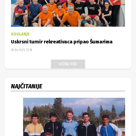
KUGLANJE
Uskrsni turnir rekreativaca pripao Šumarima
30.04.2025. 12:18
UČITAJ VIŠE
NAJČITANIJE