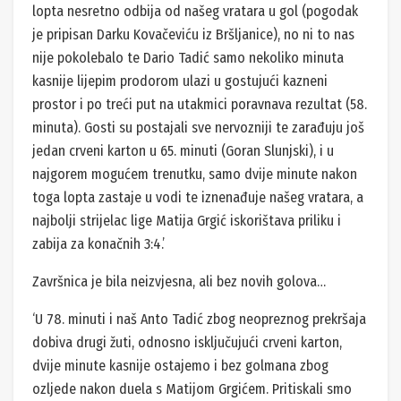
lopta nesretno odbija od našeg vratara u gol (pogodak
je pripisan Darku Kovačeviću iz Bršljanice), no ni to nas
nije pokolebalo te Dario Tadić samo nekoliko minuta
kasnije lijepim prodorom ulazi u gostujući kazneni
prostor i po treći put na utakmici poravnava rezultat (58.
minuta). Gosti su postajali sve nervozniji te zarađuju još
jedan crveni karton u 65. minuti (Goran Slunjski), i u
najgorem mogućem trenutku, samo dvije minute nakon
toga lopta zastaje u vodi te iznenađuje našeg vratara, a
najbolji strijelac lige Matija Grgić iskorištava priliku i
zabija za konačnih 3:4.’
Završnica je bila neizvjesna, ali bez novih golova…
‘U 78. minuti i naš Anto Tadić zbog neopreznog prekršaja
dobiva drugi žuti, odnosno isključujući crveni karton,
dvije minute kasnije ostajemo i bez golmana zbog
ozljede nakon duela s Matijom Grgićem. Pritiskali smo