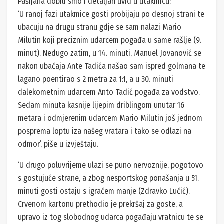
Pašijana dobili smo i detaljan uvid u utakmicu:
‘U ranoj fazi utakmice gosti probijaju po desnoj strani te
ubacuju na drugu stranu gdje se sam nalazi Mario
Milutin koji preciznim udarcem pogađa u same rašlje (9.
minut). Nedugo zatim, u 14. minuti, Manuel Jovanović se
nakon ubačaja Ante Tadića našao sam ispred golmana te
lagano poentirao s 2 metra za 1:1, a u 30. minuti
dalekometnim udarcem Anto Tadić pogađa za vodstvo.
Sedam minuta kasnije lijepim driblingom unutar 16
metara i odmjerenim udarcem Mario Milutin još jednom
posprema loptu iza našeg vratara i tako se odlazi na
odmor’, piše u izvještaju.
‘U drugo poluvrijeme ulazi se puno nervoznije, pogotovo
s gostujuće strane, a zbog nesportskog ponašanja u 51.
minuti gosti ostaju s igračem manje (Zdravko Lučić).
Crvenom kartonu prethodio je prekršaj za goste, a
upravo iz tog slobodnog udarca pogađaju vratnicu te se