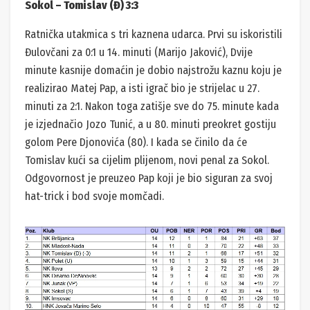
Sokol – Tomislav (Đ) 3:3
Ratnička utakmica s tri kaznena udarca. Prvi su iskoristili
Đulovčani za 0:1 u 14. minuti (Marijo Jaković), Dvije
minute kasnije domaćin je dobio najstrožu kaznu koju je
realizirao Matej Pap, a isti igrač bio je strijelac u 27.
minuti za 2:1. Nakon toga zatišje sve do 75. minute kada
je izjednačio Jozo Tunić, a u 80. minuti preokret gostiju
golom Pere Djonovića (80). I kada se činilo da će
Tomislav kući sa cijelim plijenom, novi penal za Sokol.
Odgovornost je preuzeo Pap koji je bio siguran za svoj
hat-trick i bod svoje momčadi.