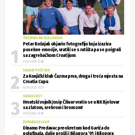
TRENING NK BJELOVARA
Petar Bošnjak objavio fotografiju koja izaziva
posebne emocije, vratili se s ratišta pa se poigrali
sa zagrebačkom Croatijom
21.02.2025. 11:48
SJAJAN POČETAK
Za Konjički klub Čazma prva, druga i treća mjesta na
Croatia Cupu
03.04.2025. 15:31
SVAKA ČAST
Hrvatski vojnik Josip Čikvar vratio se u NK Bjelovar
sa zlatom, srebrom i broncom!
20.10.2023. 14:18
ŽUPANIJSKI KUP
Dinamo Predavac preokretom kod Garića do
polufinala, dalje prošli i Bilogora ’91 i Bilogora