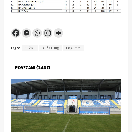
Tags:
3. ŽNL
3. ŽNL Jug
nogomet
POVEZANI ČLANCI