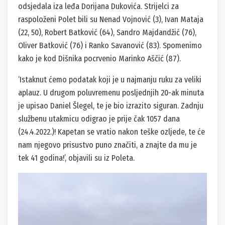
odsjedala iza leđa Dorijana Dukovića. Strijelci za
raspoloženi Polet bili su Nenad Vojnović (3), Ivan Mataja
(22, 50), Robert Batković (64), Sandro Majdandžić (76),
Oliver Batković (76) i Ranko Savanović (83). Spomenimo
kako je kod Dišnika pocrvenio Marinko Aščić (87).
‘Istaknut ćemo podatak koji je u najmanju ruku za veliki
aplauz. U drugom poluvremenu posljednjih 20-ak minuta
je upisao Daniel Šlegel, te je bio izrazito siguran. Zadnju
službenu utakmicu odigrao je prije čak 1057 dana
(24.4.2022.)! Kapetan se vratio nakon teške ozljede, te će
nam njegovo prisustvo puno značiti, a znajte da mu je
tek 41 godina!’, objavili su iz Poleta.