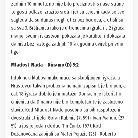
zadnjih 10 minuta, no nije bilo preciznosti s naše strane
te gosti odlaze izrazito sretni jer su svjesni kada se sve
sagleda da su danas mogli otići bez bodova, a otišli su
sa sva 3. Bršljanica iako je u trenucima igrala i s 2 igrača
manje, svojim iskustvom pokazala je karakter i dokazala
da nisu bez razloga zadnjih 10-ak godina uvijek pri vrhu
lige!’
Mladost-Nada – Dinamo (D) 5:2
I dok neki klubovi muku muče sa skupljanjem igrača, u
Hrastovcu takvih problema nemaju, zapisnik je bio pun, a
čak 18 igrača dobilo je minutažu. Domaćin je iskoristio
činjenicu da Dinamo nije bio kompletan te je zasluženo
slavio. Kod Mladost-Nade posebno su bili raspoloženi
dvostruki strijelci Goran Rubinić (7, 59) i Ivan Mandić (27,
51), a još je jedan dodao Tin Čunko (67). Kod
Dežanovčana zabijali su Matej Pejazić (25) i Roberto