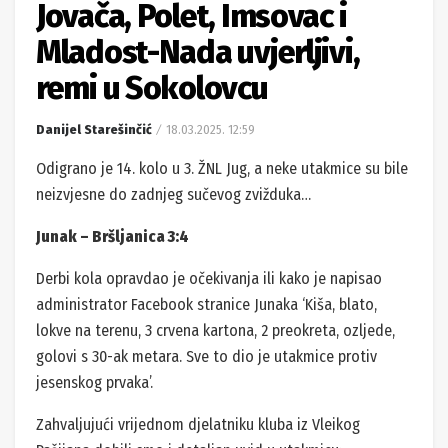
Jovača, Polet, Imsovac i
Mladost-Nada uvjerljivi,
remi u Sokolovcu
Danijel Starešinčić
18.03.2025. 12:59
Odigrano je 14. kolo u 3. ŽNL Jug, a neke utakmice su bile
neizvjesne do zadnjeg sučevog zvižduka…
Junak – Bršljanica 3:4
Derbi kola opravdao je očekivanja ili kako je napisao
administrator Facebook stranice Junaka ‘Kiša, blato,
lokve na terenu, 3 crvena kartona, 2 preokreta, ozljede,
golovi s 30-ak metara. Sve to dio je utakmice protiv
jesenskog prvaka’.
Zahvaljujući vrijednom djelatniku kluba iz Vleikog