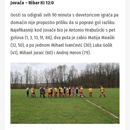
Jovača – Ribar KI 12:0
Gosti su odigrali svih 90 minuta s devetoricom igrača pa
domaćin nije propustio priliku da si popravi gol razliku.
Najefikasniji kod Jovače bio je Antonio Hrabušicki s pet
golova (1, 3, 13, 51, 86), dva puta je zabio Matija Meaški
(32, 50), a po jednom Mihael Ivančević (30); Luka Golik
(41), Mihael Juraić (60) i Andrej Heron (79).