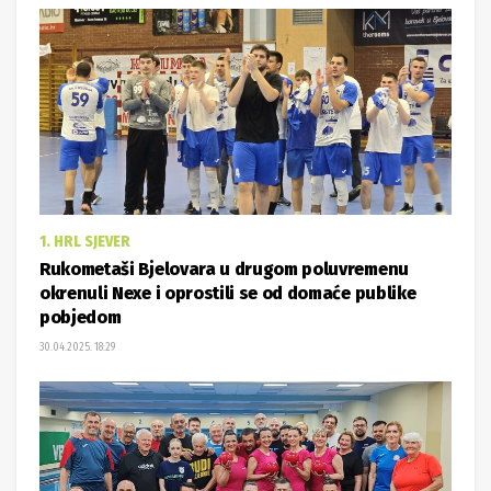
1. HRL SJEVER
Rukometaši Bjelovara u drugom poluvremenu
okrenuli Nexe i oprostili se od domaće publike
pobjedom
30.04.2025. 18:29