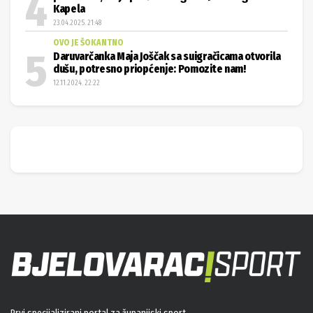
Kapela
23.04.2025. 21:48
OVO JE ŠOKANTNO
Daruvarčanka Maja Joščak sa suigračicama otvorila
dušu, potresno priopćenje: Pomozite nam!
12.11.2024. 22:22