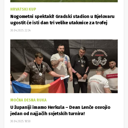
HRVATSKI KUP
Nogometni spektakl! Gradski stadion u Bjelovaru
ugostit će isti dan tri velike utakmice za trofej
30.04.2025. 22:34
MOĆNA DESNA RUKA
U županiji imamo Herkula – Dean Lenče osvojio
jedan od najjačih svjetskih turnira!
30.04.2025. 18:50