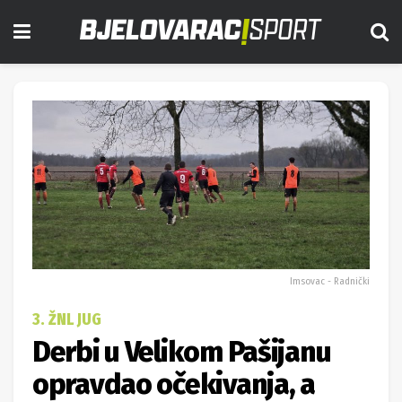
Imsovac - Radnički
3. ŽNL JUG
Derbi u Velikom Pašijanu
opravdao očekivanja, a